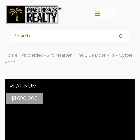
Menu
Home
»
Properties
»
Sint Maarten
»
The Blue Door Villa – Oyster
Pond
$
1,690,000