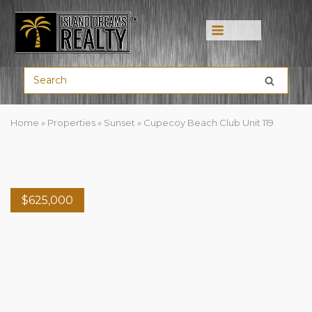
Menu
Home
»
Properties
»
Sunset
»
Cupecoy Beach Club Unit 119
$
625,000