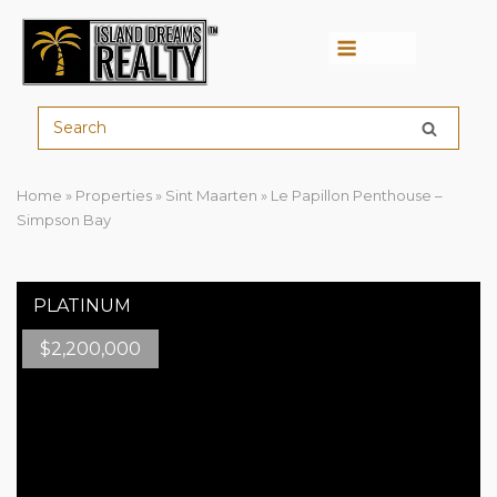
Menu
Home
»
Properties
»
Sint Maarten
»
Le Papillon Penthouse –
Simpson Bay
$
2,200,000